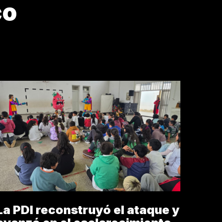
co
AS
La PDI reconstruyó el ataque y