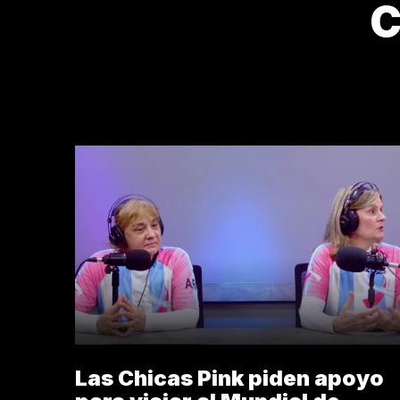
C
2
Las Chicas Pink piden apoyo