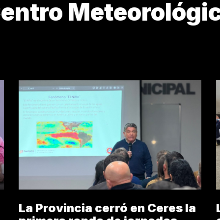
entro Meteorológi
4M
3J
ABANDONO
ARTE DE CURAR
ARTIST
La Provincia cerró en Ceres la