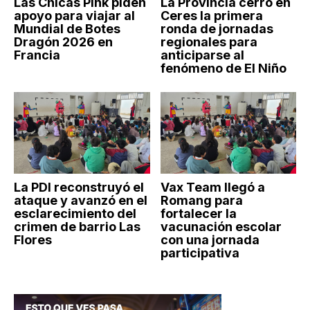
Las Chicas Pink piden
La Provincia cerró en
apoyo para viajar al
Ceres la primera
Mundial de Botes
ronda de jornadas
Dragón 2026 en
regionales para
Francia
anticiparse al
fenómeno de El Niño
La PDI reconstruyó el
Vax Team llegó a
ataque y avanzó en el
Romang para
esclarecimiento del
fortalecer la
crimen de barrio Las
vacunación escolar
Flores
con una jornada
participativa