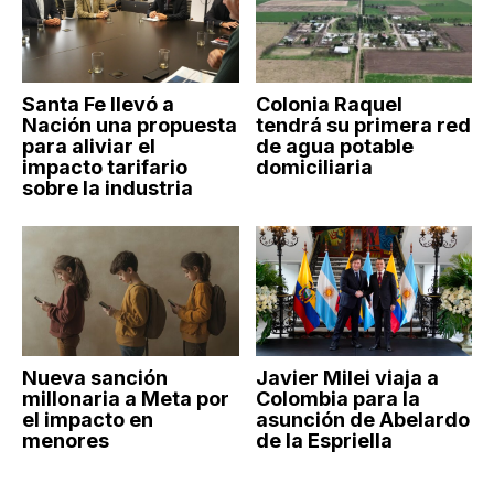
Santa Fe llevó a
Colonia Raquel
Nación una propuesta
tendrá su primera red
para aliviar el
de agua potable
impacto tarifario
domiciliaria
sobre la industria
Nueva sanción
Javier Milei viaja a
millonaria a Meta por
Colombia para la
el impacto en
asunción de Abelardo
menores
de la Espriella