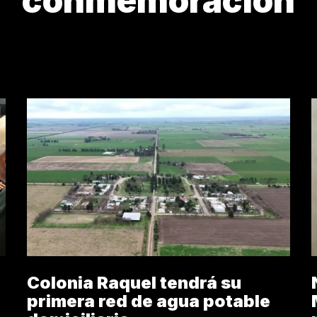
conmemoración
ANZA
BALANCE
CONDENA A CRISTINA
CONME
Colonia Raquel tendrá su
primera red de agua potable