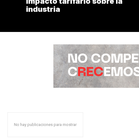
impacto tarifario sobre la
industria
No hay publicaciones para mostrar