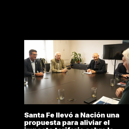
8M
ALI
Santa Fe llevó a Nación una
propuesta para aliviar el