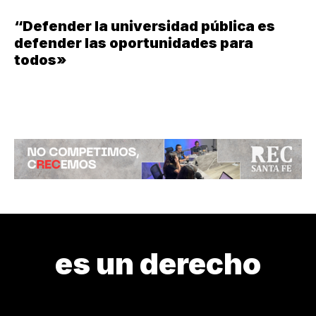
“Defender la universidad pública es
defender las oportunidades para
todos»
es un derecho
8M
ALIANZA
BALANCE
CONDENA A CRISTINA
CONME