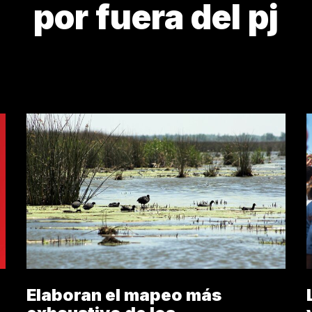
por fuera del pj
 DÓNDE VENIMOS?
¿QUIÉN LOS CUIDA?
AGENDA 
Elaboran el mapeo más