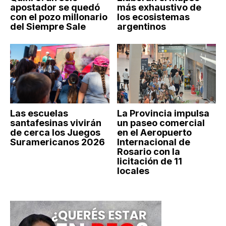
apostador se quedó
más exhaustivo de
con el pozo millonario
los ecosistemas
del Siempre Sale
argentinos
Las escuelas
La Provincia impulsa
santafesinas vivirán
un paseo comercial
de cerca los Juegos
en el Aeropuerto
Suramericanos 2026
Internacional de
Rosario con la
licitación de 11
locales