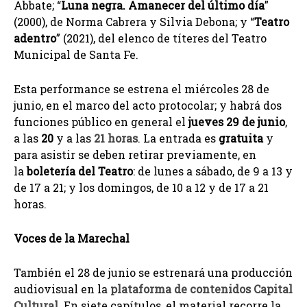
Abbate; “
Luna negra. Amanecer del último día
”
(2000), de Norma Cabrera y Silvia Debona; y “
Teatro
adentro
” (2021), del elenco de títeres del Teatro
Municipal de Santa Fe.
Esta performance se estrena el miércoles 28 de
junio, en el marco del acto protocolar; y habrá dos
funciones público en general el
jueves 29 de junio
,
a las
20
y a las
21 horas
. La entrada es
gratuita
y
para asistir se deben retirar previamente, en
la
boletería del Teatro
: de lunes a sábado, de 9 a 13 y
de 17 a 21; y los domingos, de 10 a 12 y de 17 a 21
horas.
Voces de la Marechal
También el 28 de junio se estrenará una producción
audiovisual en la
plataforma de contenidos Capital
Cultural
. En siete capítulos, el material recorre la