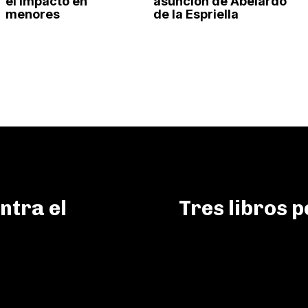
el impacto en
asunción de Abelardo
menores
de la Espriella
ntra el
Tres libros 