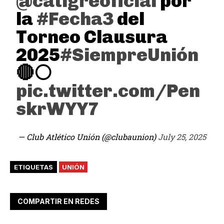
@catigreoficial
por
la
#Fecha3
del
Torneo Clausura
2025
#SiempreUnión
🔴⚪
pic.twitter.com/Pen
skrWYY7
— Club Atlético Unión (@clubaunion)
July 25, 2025
ETIQUETAS
UNIÓN
COMPARTIR EN REDES