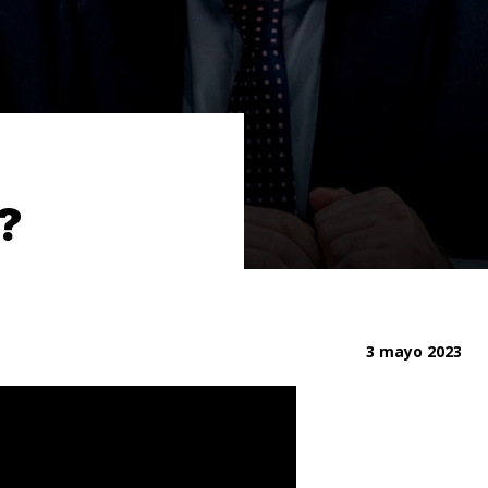
í?
3 mayo 2023