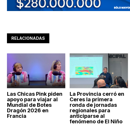
RELACIONADAS
Las Chicas Pink piden
La Provincia cerró en
apoyo para viajar al
Ceres la primera
Mundial de Botes
ronda de jornadas
Dragón 2026 en
regionales para
Francia
anticiparse al
fenómeno de El Niño