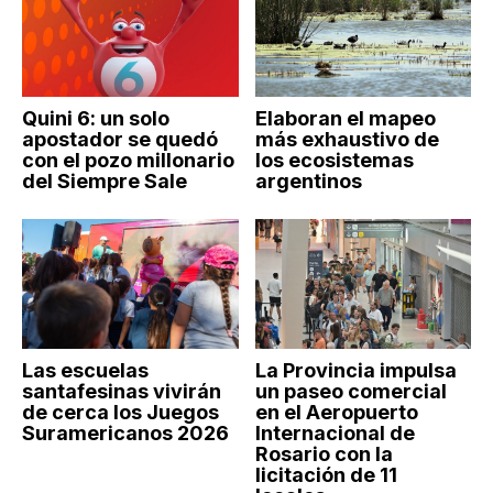
Quini 6: un solo
Elaboran el mapeo
apostador se quedó
más exhaustivo de
con el pozo millonario
los ecosistemas
del Siempre Sale
argentinos
Las escuelas
La Provincia impulsa
santafesinas vivirán
un paseo comercial
de cerca los Juegos
en el Aeropuerto
Suramericanos 2026
Internacional de
Rosario con la
licitación de 11