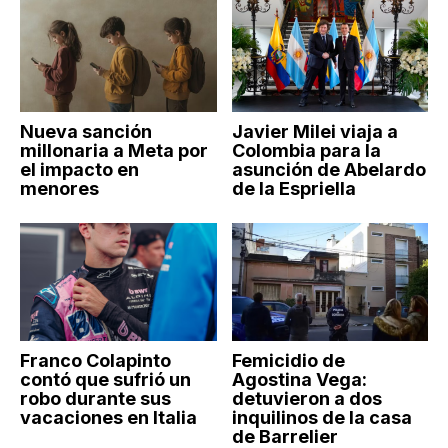
Nueva sanción
Javier Milei viaja a
millonaria a Meta por
Colombia para la
el impacto en
asunción de Abelardo
menores
de la Espriella
Franco Colapinto
Femicidio de
contó que sufrió un
Agostina Vega:
robo durante sus
detuvieron a dos
vacaciones en Italia
inquilinos de la casa
de Barrelier