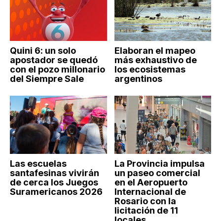
Quini 6: un solo
Elaboran el mapeo
apostador se quedó
más exhaustivo de
con el pozo millonario
los ecosistemas
del Siempre Sale
argentinos
Las escuelas
La Provincia impulsa
santafesinas vivirán
un paseo comercial
de cerca los Juegos
en el Aeropuerto
Suramericanos 2026
Internacional de
Rosario con la
licitación de 11
locales