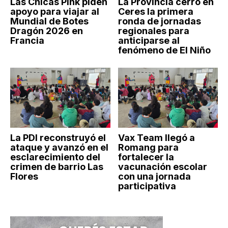
Las Chicas Pink piden
La Provincia cerró en
apoyo para viajar al
Ceres la primera
Mundial de Botes
ronda de jornadas
Dragón 2026 en
regionales para
Francia
anticiparse al
fenómeno de El Niño
La PDI reconstruyó el
Vax Team llegó a
ataque y avanzó en el
Romang para
esclarecimiento del
fortalecer la
crimen de barrio Las
vacunación escolar
Flores
con una jornada
participativa