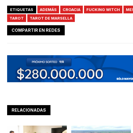
ETIQUETAS
ADEMÁS
CROACIA
FUCKING WITCH
ME
TAROT
TAROT DE MARSELLA
COMPARTIR EN REDES
RELACIONADAS