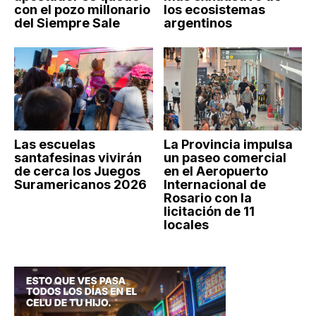
con el pozo millonario
los ecosistemas
del Siempre Sale
argentinos
Las escuelas
La Provincia impulsa
santafesinas vivirán
un paseo comercial
de cerca los Juegos
en el Aeropuerto
Suramericanos 2026
Internacional de
Rosario con la
licitación de 11
locales