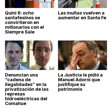
Quini 6: ocho
Las multas vuelven a
santafesinos se
aumentar en Santa Fe
convirtieron en
millonarios con el
Siempre Sale
Denuncian una
La Justicia le pidió a
“cadena de
Manuel Adorni que
ilegalidades” en la
justifique su
privatización de las
patrimonio
represas
hidroeléctricas del
Comahue