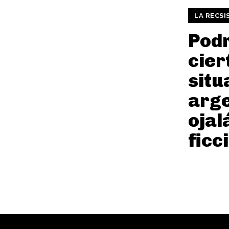
LA RECSI
Podr
cier
situ
arge
ojal
ficc