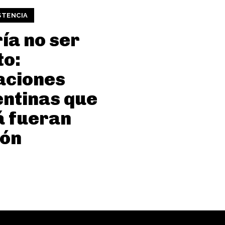
STENCIA
ía no ser
to:
aciones
ntinas que
á fueran
ión