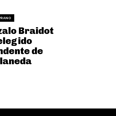
PRANO
alo Braidot
elegido
ndente de
llaneda