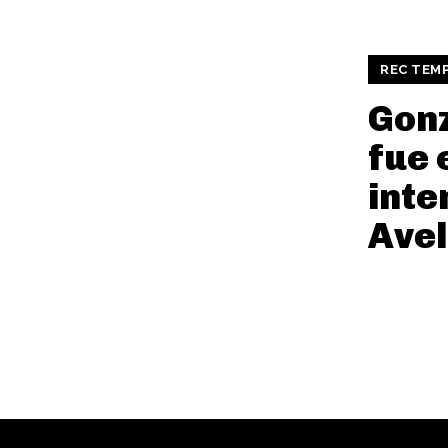
REC TEM
Gonz
fue 
inte
Ave