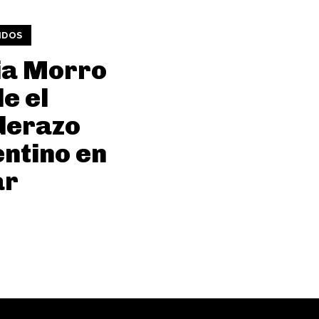
IDOS
ia Morro
e el
derazo
ntino en
ar