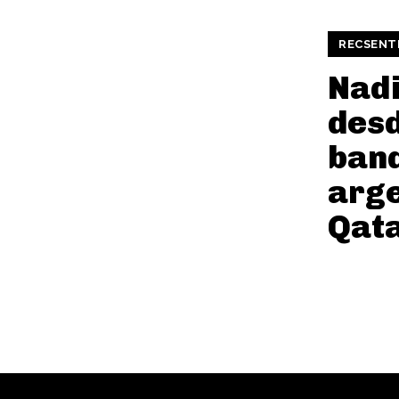
RECSENT
Nad
desd
ban
arge
Qat