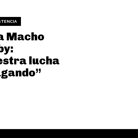
STENCIA
a Macho
by:
stra lucha
ugando”