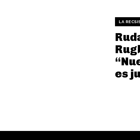
LA RECSI
Rud
Rug
“Nue
es j