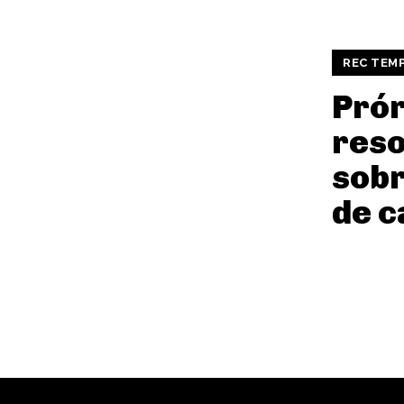
REC TEM
Prór
reso
sobr
de c