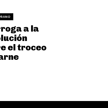
PRANO
roga a la
lución
e el troceo
arne