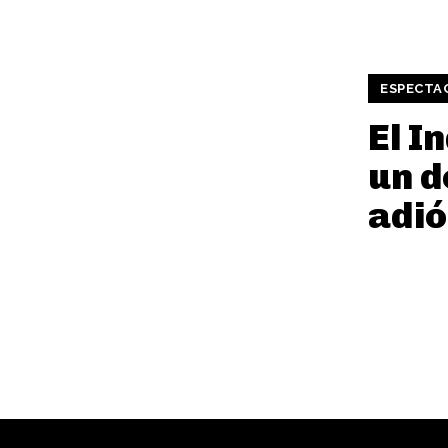
ESPECTA
El I
un d
adió