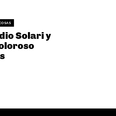
COSAS
ndio Solari y
oloroso
s