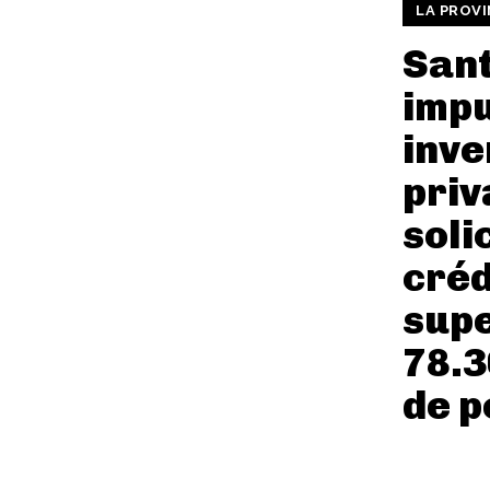
LA PROVI
Sant
impu
inve
priv
soli
créd
supe
78.3
de p