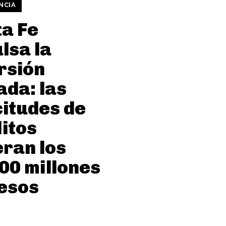
NCIA
a Fe
lsa la
rsión
ada: las
citudes de
itos
ran los
00 millones
esos