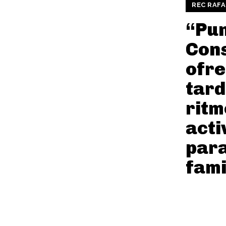
REC RAFA
“Pu
Cons
ofre
tard
ritm
acti
para
fami