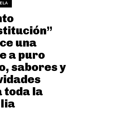
ELA
nto
titución”
ce una
e a puro
o, sabores y
vidades
 toda la
lia