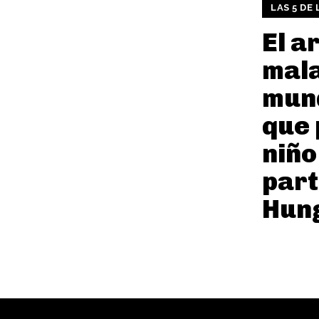
LAS 5 DE
El a
mala
mund
que 
niño
part
Hun