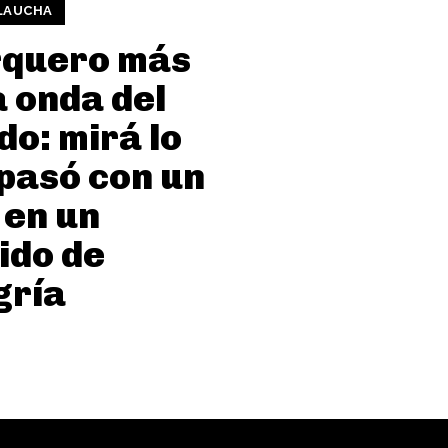
 LAUCHA
rquero más
 onda del
o: mirá lo
pasó con un
 en un
ido de
gría