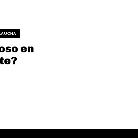
 LAUCHA
oso en
te?