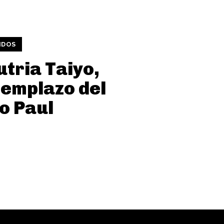
IDOS
utria Taiyo,
eemplazo del
o Paul