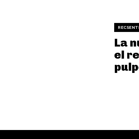
RECSENT
La n
el r
pulp