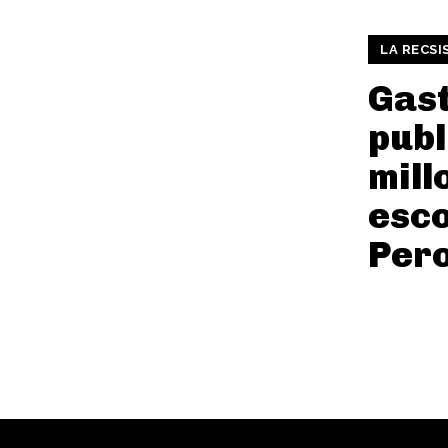
LA RECSI
Gast
publ
mill
esc
Pero