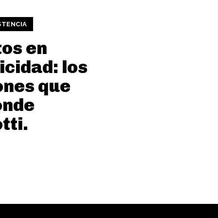
STENCIA
os en
icidad: los
ones que
onde
tti.