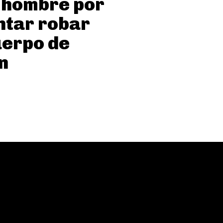
 hombre por
ntar robar
uerpo de
n