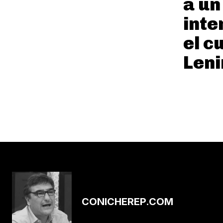
a un
inte
el c
Leni
CONICHEREP.COM