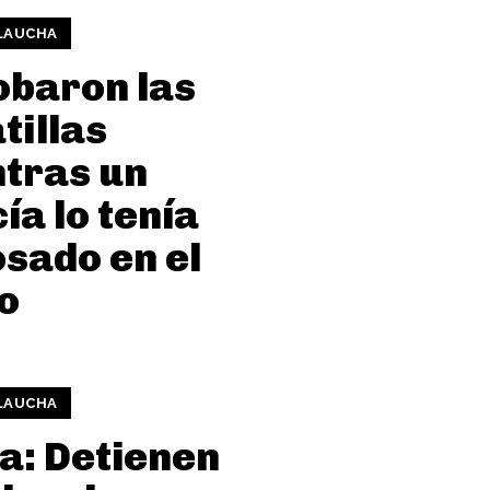
 LAUCHA
obaron las
tillas
tras un
cía lo tenía
sado en el
o
 LAUCHA
a: Detienen