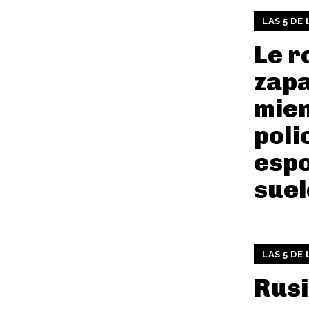
LAS 5 DE
Le r
zapa
mien
poli
espo
suel
LAS 5 DE
Rusi