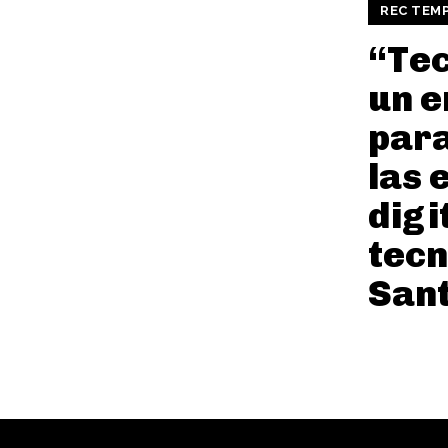
REC TEM
“Tec
un e
par
las 
digi
tecn
Sant