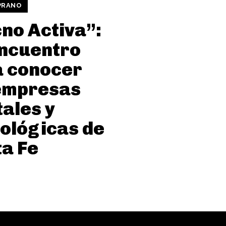
PRANO
no Activa”:
ncuentro
a conocer
empresas
tales y
ológicas de
a Fe