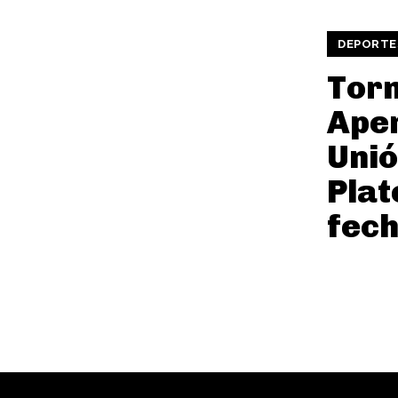
DEPORTE
Tor
Aper
Unió
Plat
fech