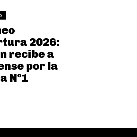
S
neo
tura 2026:
n recibe a
ense por la
a Nº1