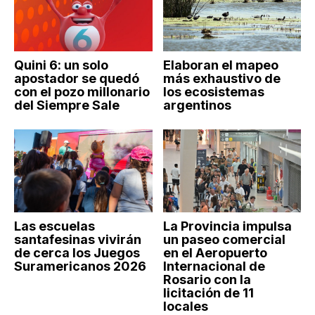
Quini 6: un solo
Elaboran el mapeo
apostador se quedó
más exhaustivo de
con el pozo millonario
los ecosistemas
del Siempre Sale
argentinos
Las escuelas
La Provincia impulsa
santafesinas vivirán
un paseo comercial
de cerca los Juegos
en el Aeropuerto
Suramericanos 2026
Internacional de
Rosario con la
licitación de 11
locales