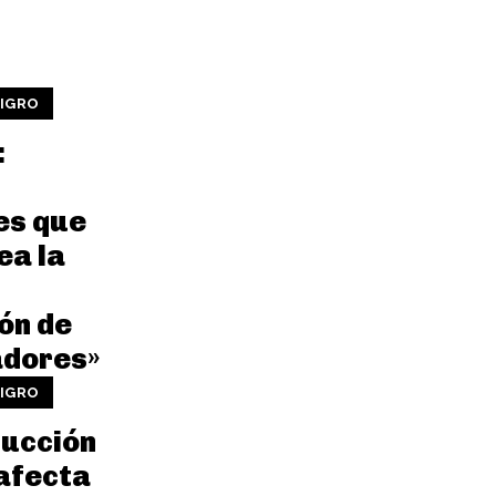
LIGRO
:
es que
ea la
ón de
adores»
LIGRO
rucción
 afecta