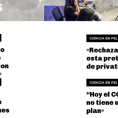
CIENCIA EN PE
do
«Rechaz
e
esta pre
con
de privat
»
CIENCIA EN PE
“Hoy el 
e
no tiene 
nes
plan»