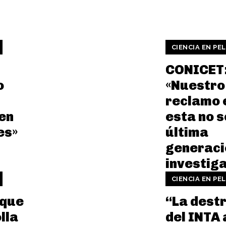
CIENCIA EN PE
CONICET
o
«Nuestro
reclamo 
en
esta no s
es»
última
generaci
investig
CIENCIA EN PE
 que
“La dest
lla
del INTA