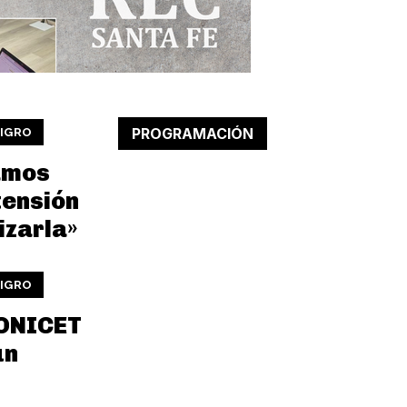
PROGRAMACIÓN
LIGRO
amos
tensión
izarla»
LIGRO
CONICET
un