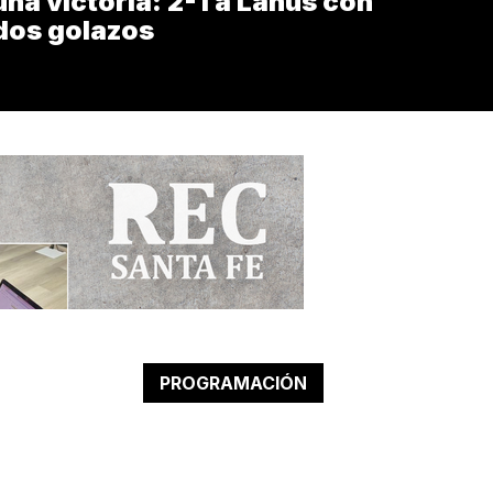
una victoria: 2-1 a Lanús con
dos golazos
PROGRAMACIÓN