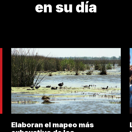
en su día
DEBATE PRESENTE
DÍA MUNDIAL
EN SU DÍA
H
Elaboran el mapeo más