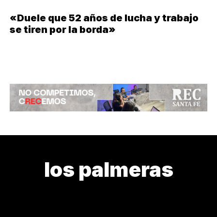
«Duele que 52 años de lucha y trabajo
se tiren por la borda»
los palmeras
BLEÉN
DEBATE PRESENTE
DÍA MUNDIAL
EN SU DÍA
H