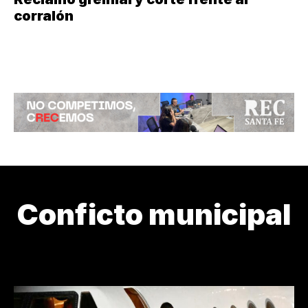
corralón
Conficto municipal
24M
3J
ABANDONO
ARTE DE CURAR
ARTISTAS