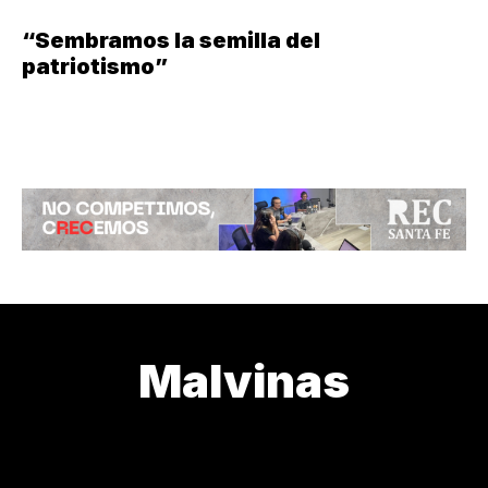
“Sembramos la semilla del
patriotismo”
Malvinas
24M
3J
ABANDONO
ARTE DE CURAR
ARTISTAS