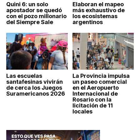
Quini 6: un solo
Elaboran el mapeo
apostador se quedó
más exhaustivo de
con el pozo millonario
los ecosistemas
del Siempre Sale
argentinos
Las escuelas
La Provincia impulsa
santafesinas vivirán
un paseo comercial
de cerca los Juegos
en el Aeropuerto
Suramericanos 2026
Internacional de
Rosario con la
licitación de 11
locales