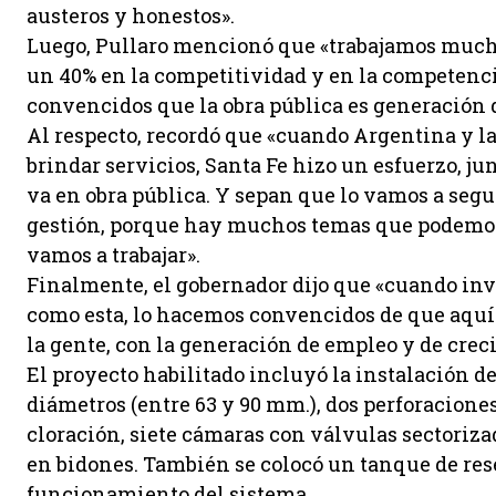
austeros y honestos».
Luego, Pullaro mencionó que «trabajamos mucho p
un 40% en la competitividad y en la competencia,
convencidos que la obra pública es generación de
Al respecto, recordó que «cuando Argentina y la
brindar servicios, Santa Fe hizo un esfuerzo, jun
va en obra pública. Y sepan que lo vamos a seg
gestión, porque hay muchos temas que podemos
vamos a trabajar».
Finalmente, el gobernador dijo que «cuando in
como esta, lo hacemos convencidos de que aquí
la gente, con la generación de empleo y de crec
El proyecto habilitado incluyó la instalación de
diámetros (entre 63 y 90 mm.), dos perforacione
cloración, siete cámaras con válvulas sectoriza
en bidones. También se colocó un tanque de rese
funcionamiento del sistema.