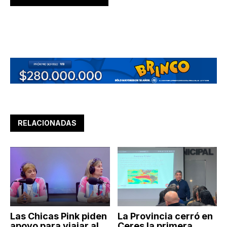
RELACIONADAS
Las Chicas Pink piden
La Provincia cerró en
apoyo para viajar al
Ceres la primera