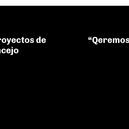
royectos de
“Qeremos 
ncejo