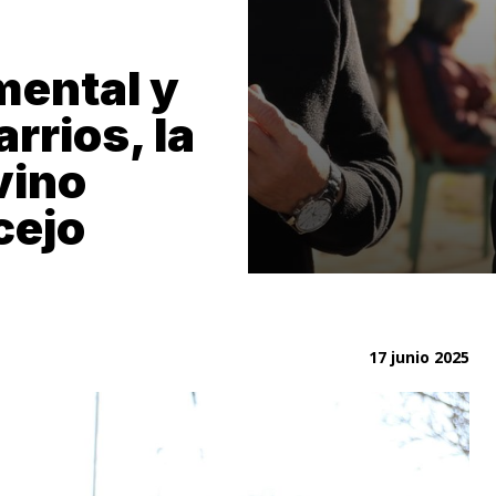
mental y
rrios, la
vino
cejo
17 junio 2025