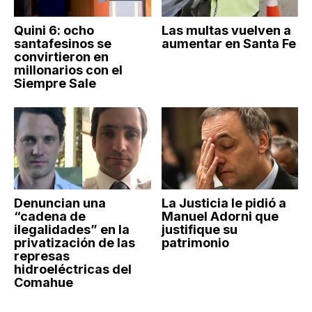
Quini 6: ocho
Las multas vuelven a
santafesinos se
aumentar en Santa Fe
convirtieron en
millonarios con el
Siempre Sale
Denuncian una
La Justicia le pidió a
“cadena de
Manuel Adorni que
ilegalidades” en la
justifique su
privatización de las
patrimonio
represas
hidroeléctricas del
Comahue