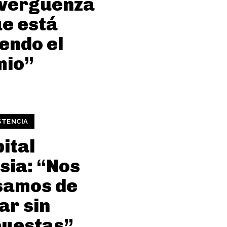
 vergüenza
ue está
endo el
mio”
STENCIA
ital
sia: “Nos
samos de
ar sin
puestas”