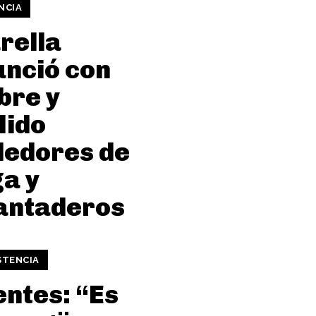
NCIA
rella
nció con
bre y
lido
dedores de
a y
antaderos
STENCIA
ntes: “Es