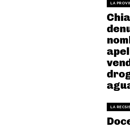
LA PROVI
Chia
denu
nom
apel
ven
drog
agu
LA RECSI
Doce