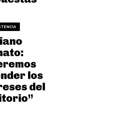
STENCIA
iano
nato:
eremos
nder los
reses del
itorio”