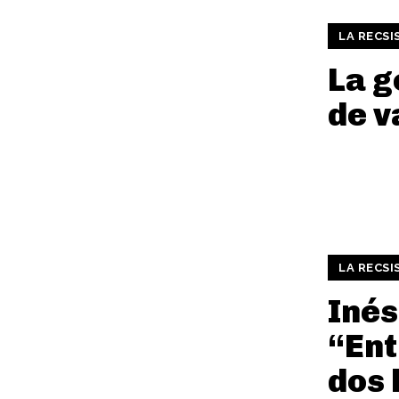
LA RECSI
La g
de v
LA RECSI
Inés
“Ent
dos 