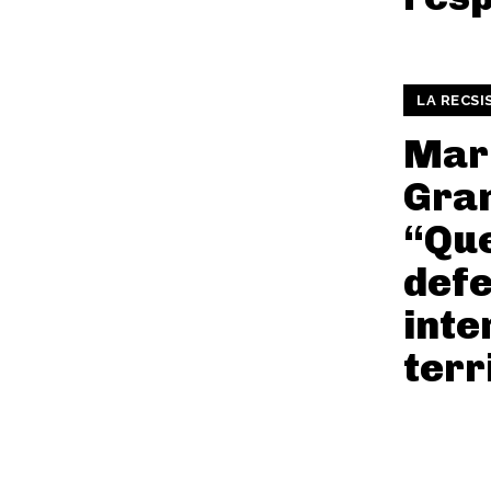
LA RECSI
Mar
Gra
“Qu
defe
inte
terr