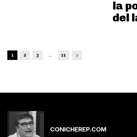
la po
del 
1
2
3
...
11
CONICHEREP.COM