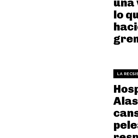
una
lo q
haci
gre
LA RECSI
Hosp
Alas
can
pele
res