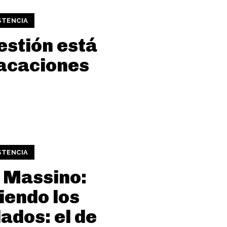
STENCIA
estión está
acaciones
STENCIA
 Massino:
iendo los
lados: el de