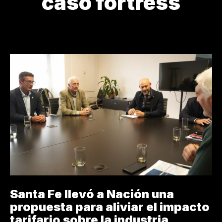
caso fortress
CARTELERA
CASO FORTRESS
DERECHO A LA SALUD
FI
Santa Fe llevó a Nación una
propuesta para aliviar el impacto
tarifario sobre la industria