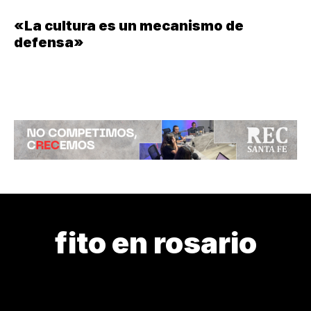
«La cultura es un mecanismo de
defensa»
fito en rosario
CARTELERA
CASO FORTRESS
DERECHO A LA SALUD
FI