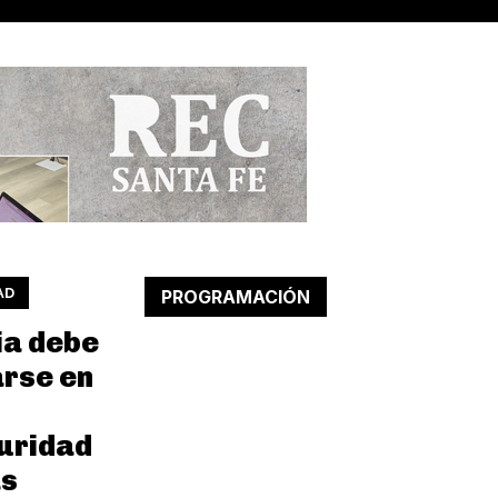
AD
PROGRAMACIÓN
ia debe
arse en
uridad
ás