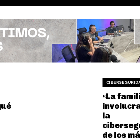
CIBERSEGURID
«La famil
qué
involucr
la
ciberseg
de los m